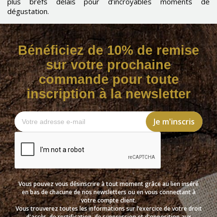
plus brefs délais pour d’incroyables moments de
dégustation.
Bénéficiez de 10% de remise
sur votre prochaine
commande pour toute
inscription à la newsletter
Vous pouvez vous désinscrire à tout moment grâce au lien inséré
en bas de chacune de nos newsletters ou en vous connectant à
votre compte client.
Vous trouverez toutes les informations sur l’exercice de votre droit
d'accès, de rectification, de suppression et d'opposition aux