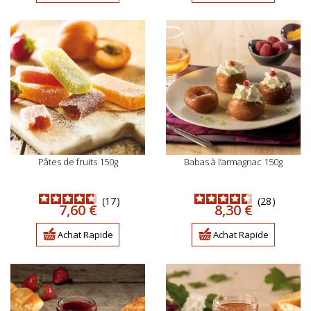
pâtes de fruits 150g
babas à l’armagnac 150g
17
28
Prix
Prix
7,60 €
8,30 €
Achat Rapide
Achat Rapide