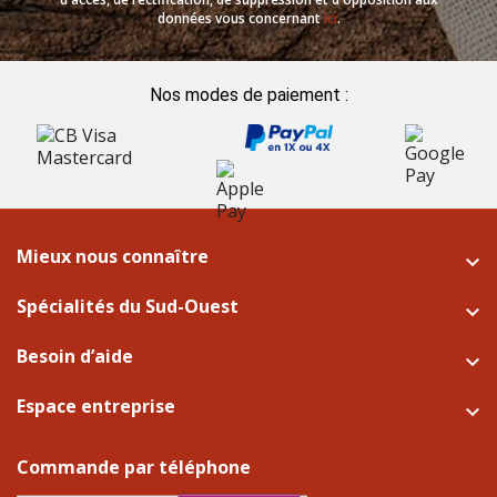
données vous concernant
ici
.
Nos modes de paiement :
Mieux nous connaître

Spécialités du Sud-Ouest

Besoin d’aide

Espace entreprise

Commande par téléphone