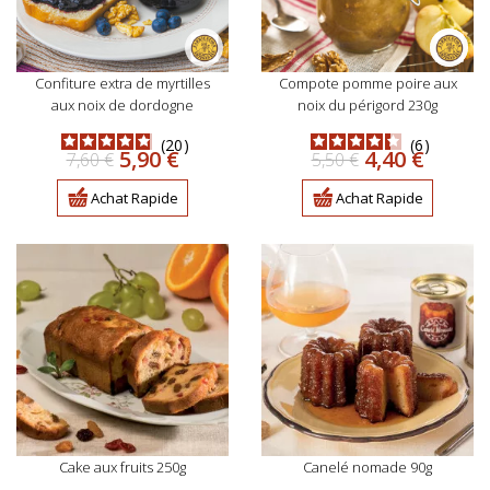
confiture extra de myrtilles
compote pomme poire aux
aux noix de dordogne
noix du périgord 230g
20
6
Prix
Prix
Prix
Prix
5,90 €
4,40 €
7,60 €
5,50 €
de
de
base
base
Achat Rapide
Achat Rapide
cake aux fruits 250g
canelé nomade 90g