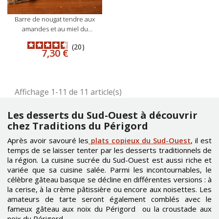
barre de nougat tendre aux
amandes et au miel du
périgord 100g
20
Prix
7,30 €
Affichage 1-11 de 11 article(s)
Les desserts du Sud-Ouest à découvrir
chez Traditions du Périgord
Après avoir savouré les
plats copieux du Sud-Ouest
, il est
temps de se laisser tenter par les desserts traditionnels de
la région. La cuisine sucrée du Sud-Ouest est aussi riche et
variée que sa cuisine salée. Parmi les incontournables, le
célèbre gâteau basque se décline en différentes versions : à
la cerise, à la crème pâtissière ou encore aux noisettes. Les
amateurs de tarte seront également comblés avec le
fameux gâteau aux noix du Périgord ou la croustade aux
noix du Périgord.