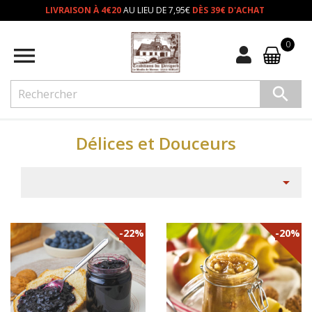
LIVRAISON À 4€20
AU LIEU DE 7,95€
DÈS 39€ D'ACHAT
0


Délices et Douceurs

-22%
-20%