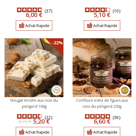
37
10
Prix
Prix
6,00 €
5,10 €
Achat Rapide
Achat Rapide
-22%
nougat tendre aux noix du
confiture extra de figues aux
périgord 100g
noix du périgord 250g
22
30
Prix
Prix
Prix
5,20 €
6,60 €
6,70 €
de
base
Achat Rapide
Achat Rapide