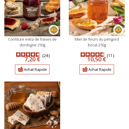
confiture extra de fraises de
miel de fleurs du périgord
dordogne 250g
bocal 250g
24
11
Prix
Prix
7,20 €
10,50 €
Achat Rapide
Achat Rapide