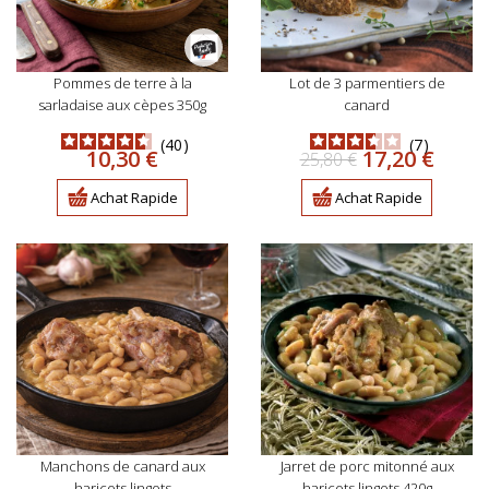
pommes de terre à la
lot de 3 parmentiers de
sarladaise aux cèpes 350g
canard
40
7
Prix
Prix
Prix
10,30 €
17,20 €
25,80 €
de
base
Achat Rapide
Achat Rapide
manchons de canard aux
jarret de porc mitonné aux
haricots lingots
haricots lingots 420g