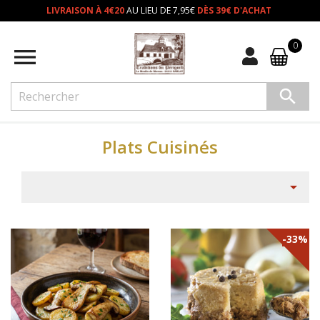
LIVRAISON À 4€20
AU LIEU DE 7,95€
DÈS 39€ D'ACHAT
0


Plats Cuisinés

-33%