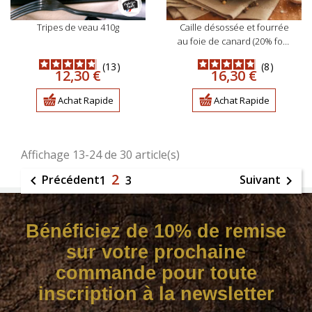
tripes de veau 410g
caille désossée et fourrée
au foie de canard (20% foie
gras) 130g
13
8
Prix
Prix
12,30 €
16,30 €
Achat Rapide
Achat Rapide
Affichage 13-24 de 30 article(s)
2
Précédent
Suivant

1
3

Bénéficiez de 10% de remise
sur votre prochaine
commande pour toute
inscription à la newsletter