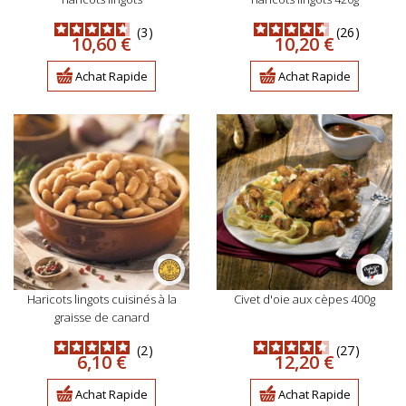
3
26
Prix
Prix
10,60 €
10,20 €
Achat Rapide
Achat Rapide
haricots lingots cuisinés à la
civet d'oie aux cèpes 400g
graisse de canard
2
27
Prix
Prix
6,10 €
12,20 €
Achat Rapide
Achat Rapide