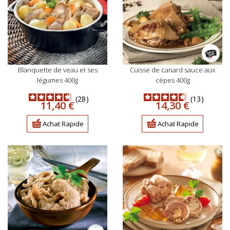
blanquette de veau et ses
cuisse de canard sauce aux
légumes 400g
cèpes 400g
28
13
Prix
Prix
11,40 €
14,30 €
Achat Rapide
Achat Rapide