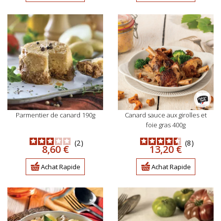
parmentier de canard 190g
canard sauce aux girolles et
foie gras 400g
2
8
Prix
Prix
8,60 €
13,20 €
Achat Rapide
Achat Rapide