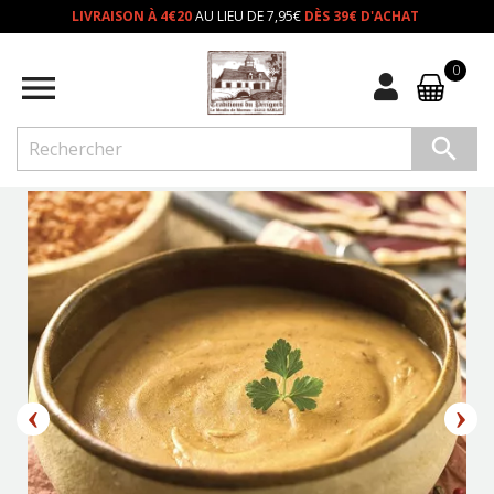
LIVRAISON À 4€20
AU LIEU DE 7,95€
DÈS 39€ D'ACHAT
0

