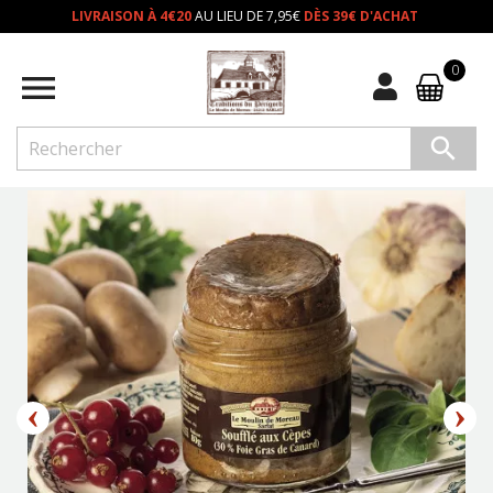
LIVRAISON À 4€20
AU LIEU DE 7,95€
DÈS 39€ D'ACHAT
0

