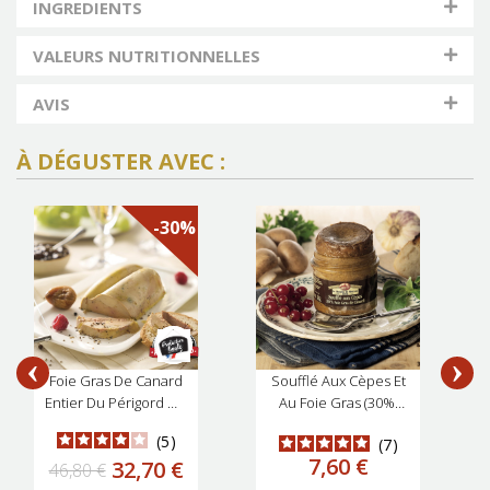
INGREDIENTS
VALEURS NUTRITIONNELLES
AVIS
À DÉGUSTER AVEC :
-30%
Foie Gras De Canard
Soufflé Aux Cèpes Et
Entier Du Périgord Mi-
Au Foie Gras (30%)
Cuit Au Poivre De
80g
5
7
Sichuan
Prix
7,60 €
Prix de base
Prix
32,70 €
46,80 €