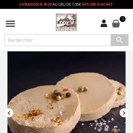
LIVRAISON À 4€20
AU LIEU DE 7,95€
DÈS 39€ D'ACHAT
0

