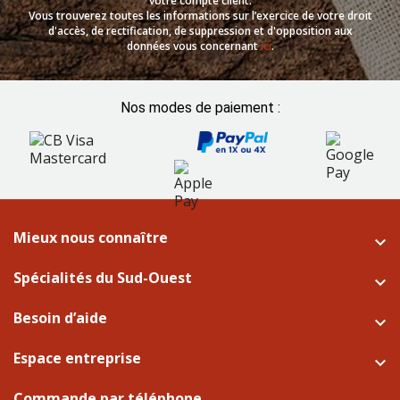
votre compte client.
Vous trouverez toutes les informations sur l’exercice de votre droit
d'accès, de rectification, de suppression et d'opposition aux
données vous concernant
ici
.
Nos modes de paiement :
Mieux nous connaître

Spécialités du Sud-Ouest

Besoin d’aide

Espace entreprise

Commande par téléphone